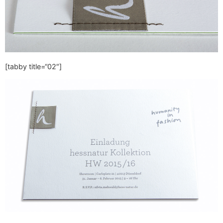
[tabby title=“02″]