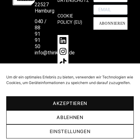
DATENSCHUTZ
22527
Hamburg
COOKIE
040 /
POLICY (EU)
ABONNIEREN
88
91
91
50
info@thinkprint.de
Um dir ein optimales Erlebnis zu bieten, verwenden wir Technologien wie
Cookies, um Geräteinformationen zu speichern und darauf zuzugreifen.
Making Print cool again since 2000.
AKZEPTIEREN
ABLEHNEN
Sie wollen noch mehr
EINSTELLUNGEN