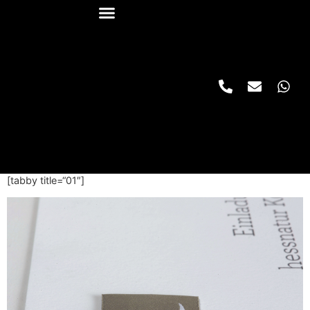
[tabby title=“01″]