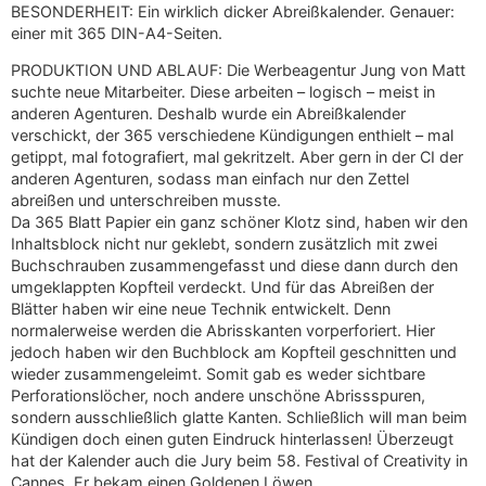
BESONDERHEIT: Ein wirklich dicker Abreißkalender. Genauer:
einer mit 365 DIN-A4-Seiten.
PRODUKTION UND ABLAUF: Die Werbeagentur Jung von Matt
suchte neue Mitarbeiter. Diese arbeiten – logisch – meist in
anderen Agenturen. Deshalb wurde ein Abreißkalender
verschickt, der 365 verschiedene Kündigungen enthielt – mal
getippt, mal fotografiert, mal gekritzelt. Aber gern in der CI der
anderen Agenturen, sodass man einfach nur den Zettel
abreißen und unterschreiben musste.
Da 365 Blatt Papier ein ganz schöner Klotz sind, haben wir den
Inhaltsblock nicht nur geklebt, sondern zusätzlich mit zwei
Buchschrauben zusammengefasst und diese dann durch den
umgeklappten Kopfteil verdeckt. Und für das Abreißen der
Blätter haben wir eine neue Technik entwickelt. Denn
normalerweise werden die Abrisskanten vorperforiert. Hier
jedoch haben wir den Buchblock am Kopfteil geschnitten und
wieder zusammengeleimt. Somit gab es weder sichtbare
Perforationslöcher, noch andere unschöne Abrissspuren,
sondern ausschließlich glatte Kanten. Schließlich will man beim
Kündigen doch einen guten Eindruck hinterlassen! Überzeugt
hat der Kalender auch die Jury beim 58. Festival of Creativity in
Cannes. Er bekam einen Goldenen Löwen.