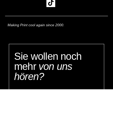
Making Print cool again since 2000.
Sie wollen noch
mehr
von uns
hören?
Hier, unsere stetig wachsende
Spotify-Playlist.
THINKPRINT - ON REPEAT