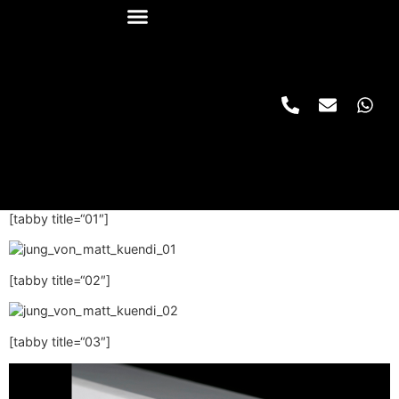
[tabby title=“01″]
[tabby title=“02″]
[tabby title=“03″]