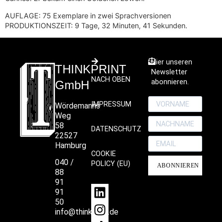
AUFLAGE: 75 Exemplare in zwei Sprachversionen
PRODUKTIONSZEIT: 9 Tage, 32 Minuten, 41 Sekunden.
Hier unseren
THINKPRINT
Newsletter
NACH OBEN
abonnieren.
GmbH
IMPRESSUM
Wördemanns
Weg
58
DATENSCHUTZ
22527
Hamburg
COOKIE
040 /
POLICY (EU)
ABONNIEREN
88
91
91
50
info@thinkprint.de