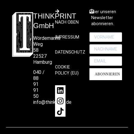
Hier unseren
THINKPRINT
Newsletter
NACH OBEN
abonnieren.
GmbH
IMPRESSUM
Wördemanns
Weg
58
DATENSCHUTZ
22527
Hamburg
COOKIE
040 /
POLICY (EU)
ABONNIEREN
88
91
91
50
info@thinkprint.de