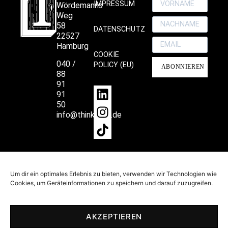
IMPRESSUM
Wördemanns
Weg
58
DATENSCHUTZ
22527
Hamburg
COOKIE
040 /
POLICY (EU)
ABONNIEREN
88
91
91
50
info@thinkprint.de
Um dir ein optimales Erlebnis zu bieten, verwenden wir Technologien wie
Making Print cool again since 2000.
Cookies, um Geräteinformationen zu speichern und darauf zuzugreifen.
AKZEPTIEREN