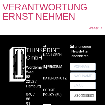
VERANTWORTUNG
ERNST NEHMEN
Weiter
→
Hier unseren
THINKPRINT
Newsletter
NACH OBEN
abonnieren.
GmbH
IMPRESSUM
Wördemanns
Weg
58
DATENSCHUTZ
22527
Hamburg
COOKIE
040 /
POLICY (EU)
ABONNIEREN
88
91