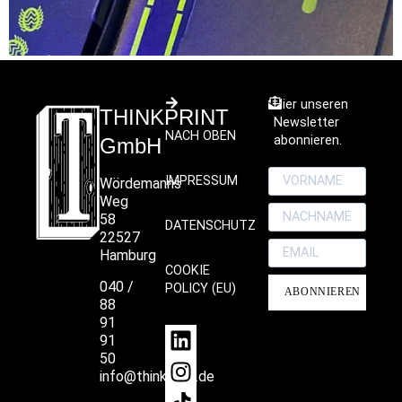
Hier unseren
THINKPRINT
Newsletter
NACH OBEN
abonnieren.
GmbH
IMPRESSUM
Wördemanns
Weg
58
DATENSCHUTZ
22527
Hamburg
COOKIE
040 /
POLICY (EU)
ABONNIEREN
88
91
91
50
info@thinkprint.de